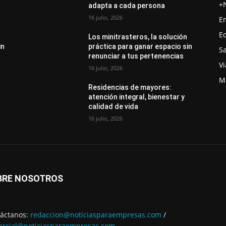
+
adapta a cada persona
16 julio, 2026
E
E
Los minitrasteros, la solución
in
práctica para ganar espacio sin
S
renunciar a tus pertenencias
Vi
16 julio, 2026
M
Residencias de mayores:
atención integral, bienestar y
calidad de vida
16 julio, 2026
BRE NOSOTROS
áctanos:
redaccion@noticiasparaempresas.com
/
rcial@noticiasparaempresas.com