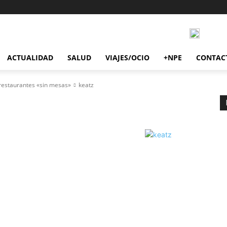
ACTUALIDAD
SALUD
VIAJES/OCIO
+NPE
CONTAC
restaurantes «sin mesas»
keatz