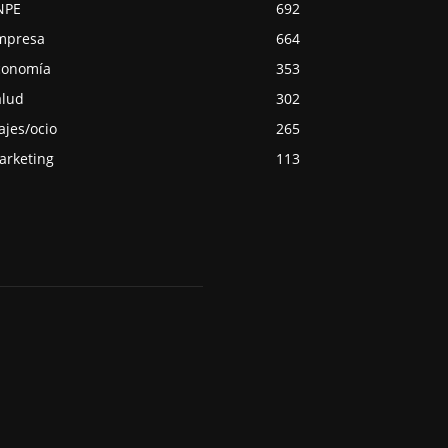
NPE
692
mpresa
664
conomía
353
alud
302
ajes/ocio
265
arketing
113