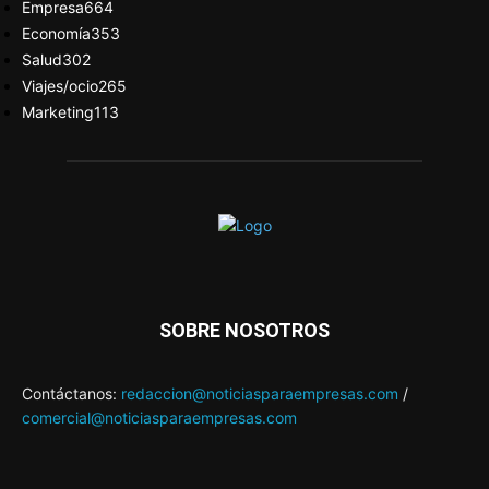
Empresa
664
Economía
353
Salud
302
Viajes/ocio
265
Marketing
113
SOBRE NOSOTROS
Contáctanos:
redaccion@noticiasparaempresas.com
/
comercial@noticiasparaempresas.com