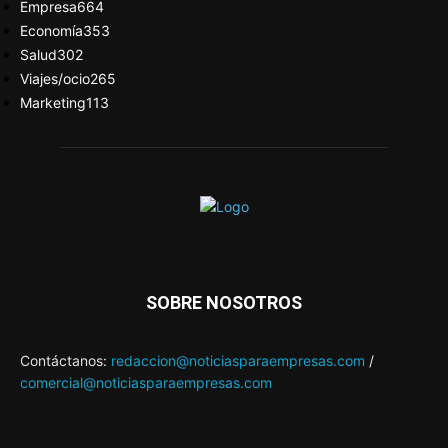
Empresa
664
Economía
353
Salud
302
Viajes/ocio
265
Marketing
113
SOBRE NOSOTROS
Contáctanos:
redaccion@noticiasparaempresas.com
/
comercial@noticiasparaempresas.com