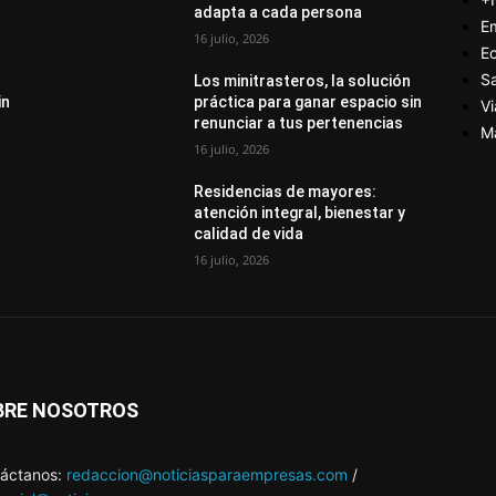
adapta a cada persona
E
16 julio, 2026
E
S
Los minitrasteros, la solución
in
práctica para ganar espacio sin
Vi
renunciar a tus pertenencias
M
16 julio, 2026
Residencias de mayores:
atención integral, bienestar y
calidad de vida
16 julio, 2026
BRE NOSOTROS
áctanos:
redaccion@noticiasparaempresas.com
/