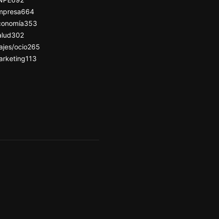
mpresa
664
conomía
353
alud
302
ajes/ocio
265
arketing
113