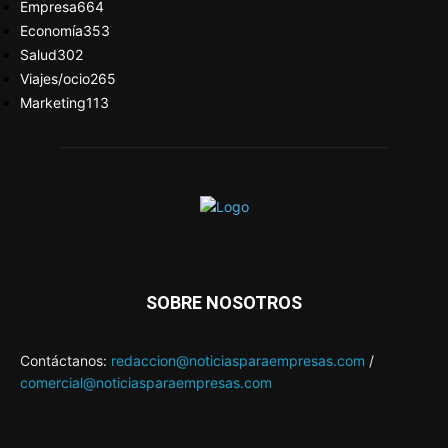
Empresa
664
Economía
353
Salud
302
Viajes/ocio
265
Marketing
113
SOBRE NOSOTROS
Contáctanos:
redaccion@noticiasparaempresas.com
/
comercial@noticiasparaempresas.com