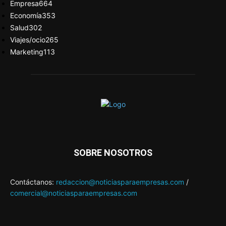
Empresa
664
Economía
353
Salud
302
Viajes/ocio
265
Marketing
113
SOBRE NOSOTROS
Contáctanos:
redaccion@noticiasparaempresas.com
/
comercial@noticiasparaempresas.com