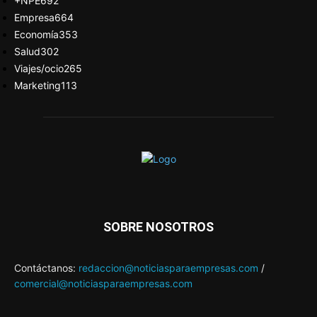
+NPE
692
Empresa
664
Economía
353
Salud
302
Viajes/ocio
265
Marketing
113
SOBRE NOSOTROS
Contáctanos:
redaccion@noticiasparaempresas.com
/
comercial@noticiasparaempresas.com