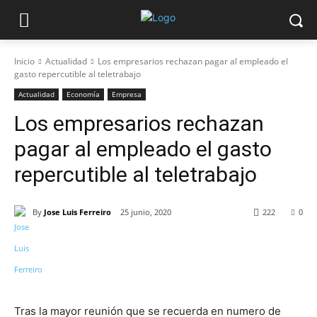
Inicio
Actualidad
Los empresarios rechazan pagar al empleado el
gasto repercutible al teletrabajo
Actualidad
Economía
Empresa
Los empresarios rechazan
pagar al empleado el gasto
repercutible al teletrabajo
By
Jose Luis Ferreiro
25 junio, 2020
222
0
Tras la mayor reunión que se recuerda en numero de