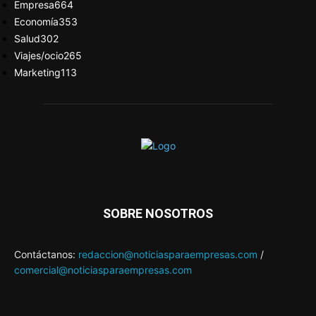
Empresa
664
Economía
353
Salud
302
Viajes/ocio
265
Marketing
113
SOBRE NOSOTROS
Contáctanos:
redaccion@noticiasparaempresas.com
/
comercial@noticiasparaempresas.com