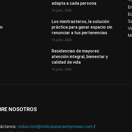
adapta a cada persona
E
16 julio, 2026
E
S
Los minitrasteros, la solución
in
práctica para ganar espacio sin
Vi
renunciar a tus pertenencias
M
16 julio, 2026
Residencias de mayores:
atención integral, bienestar y
calidad de vida
16 julio, 2026
BRE NOSOTROS
áctanos:
redaccion@noticiasparaempresas.com
/