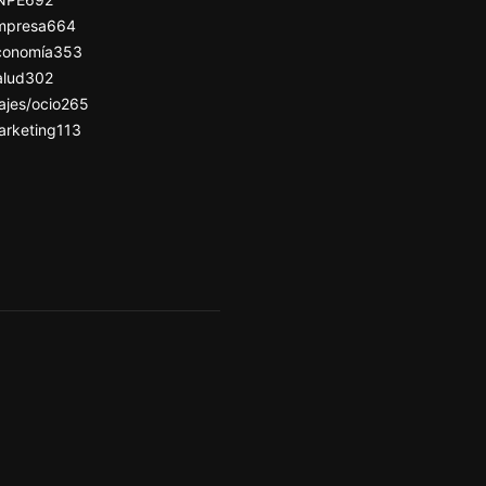
mpresa
664
conomía
353
alud
302
ajes/ocio
265
arketing
113