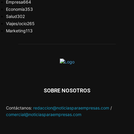
Empresa
664
Economía
353
Salud
302
Viajes/ocio
265
Marketing
113
SOBRE NOSOTROS
Contáctanos:
redaccion@noticiasparaempresas.com
/
comercial@noticiasparaempresas.com