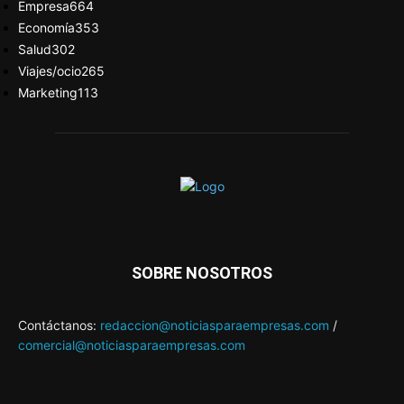
Empresa
664
Economía
353
Salud
302
Viajes/ocio
265
Marketing
113
SOBRE NOSOTROS
Contáctanos:
redaccion@noticiasparaempresas.com
/
comercial@noticiasparaempresas.com