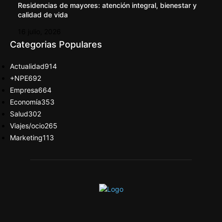
Residencias de mayores: atención integral, bienestar y
calidad de vida
16 julio, 2026
Categorias Populares
Actualidad
914
+NPE
692
Empresa
664
Economía
353
Salud
302
Viajes/ocio
265
Marketing
113