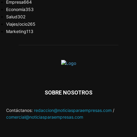
Empresa
664
Economía
353
Salud
302
Viajes/ocio
265
Marketing
113
SOBRE NOSOTROS
Contáctanos:
redaccion@noticiasparaempresas.com
/
comercial@noticiasparaempresas.com