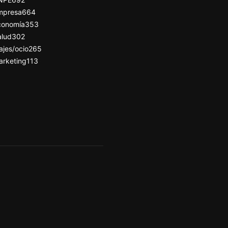
mpresa
664
conomía
353
alud
302
ajes/ocio
265
arketing
113