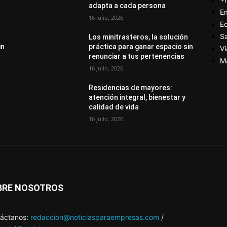
adapta a cada persona
E
16 julio, 2026
E
S
Los minitrasteros, la solución
in
práctica para ganar espacio sin
Vi
renunciar a tus pertenencias
M
16 julio, 2026
Residencias de mayores:
atención integral, bienestar y
calidad de vida
16 julio, 2026
BRE NOSOTROS
áctanos:
redaccion@noticiasparaempresas.com
/