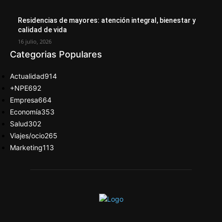
Residencias de mayores: atención integral, bienestar y
calidad de vida
16 julio, 2026
Categorias Populares
Actualidad
914
+NPE
692
Empresa
664
Economía
353
Salud
302
Viajes/ocio
265
Marketing
113