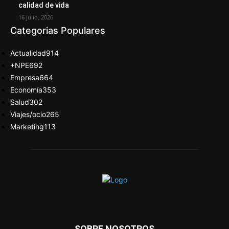
calidad de vida
16 julio, 2026
Categorias Populares
Actualidad
914
+NPE
692
Empresa
664
Economía
353
Salud
302
Viajes/ocio
265
Marketing
113
SOBRE NOSOTROS