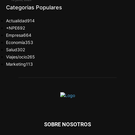
Categorias Populares
Actualidad
914
+NPE
692
Empresa
664
Economía
353
Salud
302
Viajes/ocio
265
Marketing
113
SOBRE NOSOTROS