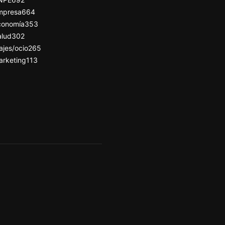
mpresa
664
conomía
353
alud
302
ajes/ocio
265
arketing
113