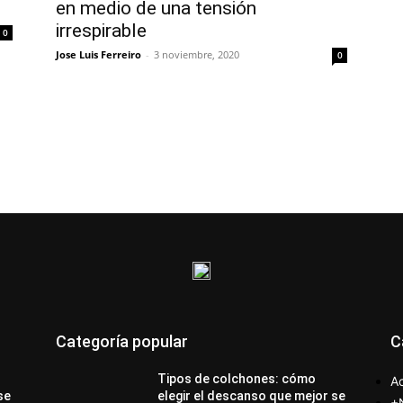
en medio de una tensión
irrespirable
0
Jose Luis Ferreiro
-
3 noviembre, 2020
0
Categoría popular
C
Tipos de colchones: cómo
Ac
se
elegir el descanso que mejor se
+