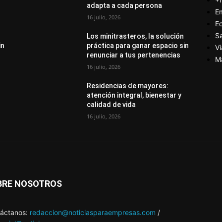
adapta a cada persona
E
16 julio, 2026
E
S
Los minitrasteros, la solución
in
práctica para ganar espacio sin
Vi
renunciar a tus pertenencias
M
16 julio, 2026
Residencias de mayores:
atención integral, bienestar y
calidad de vida
16 julio, 2026
BRE NOSOTROS
áctanos:
redaccion@noticiasparaempresas.com
/