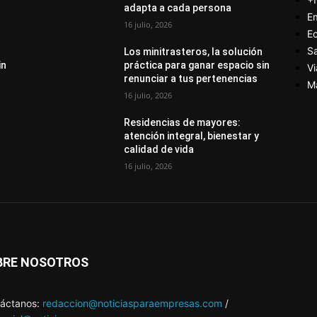
adapta a cada persona
E
16 julio, 2026
E
S
Los minitrasteros, la solución
in
práctica para ganar espacio sin
Vi
renunciar a tus pertenencias
M
16 julio, 2026
Residencias de mayores:
atención integral, bienestar y
calidad de vida
16 julio, 2026
BRE NOSOTROS
áctanos:
redaccion@noticiasparaempresas.com
/