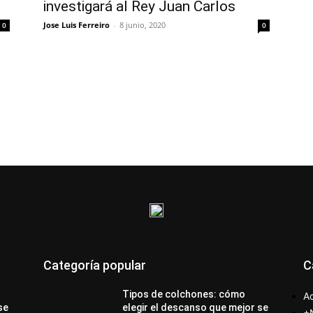
investigará al Rey Juan Carlos
Jose Luis Ferreiro
-
8 junio, 2020
0
0
Categoría popular
C
Tipos de colchones: cómo
Ac
se
elegir el descanso que mejor se
+