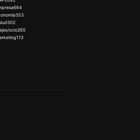
mpresa
664
conomía
353
alud
302
ajes/ocio
265
arketing
113