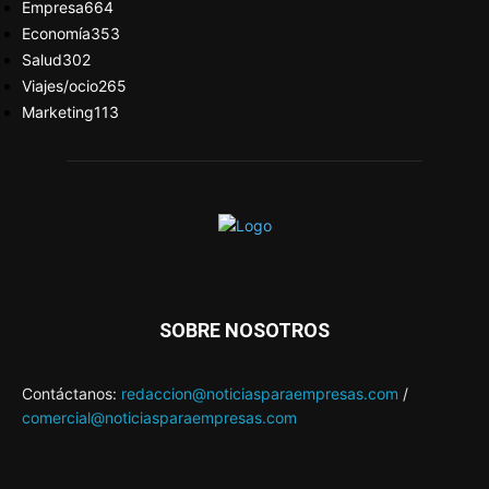
Empresa
664
Economía
353
Salud
302
Viajes/ocio
265
Marketing
113
SOBRE NOSOTROS
Contáctanos:
redaccion@noticiasparaempresas.com
/
comercial@noticiasparaempresas.com