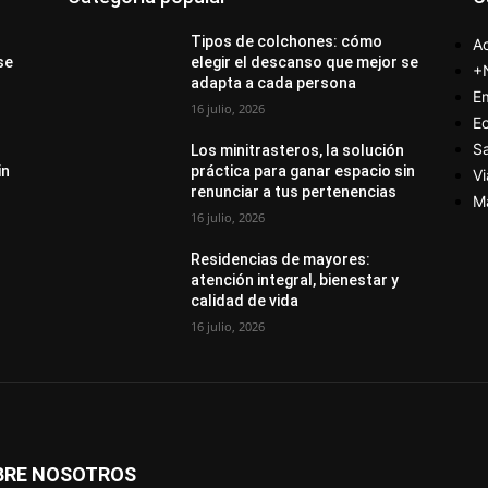
Tipos de colchones: cómo
Ac
se
elegir el descanso que mejor se
+
adapta a cada persona
E
16 julio, 2026
E
S
Los minitrasteros, la solución
in
práctica para ganar espacio sin
Vi
renunciar a tus pertenencias
M
16 julio, 2026
Residencias de mayores:
atención integral, bienestar y
calidad de vida
16 julio, 2026
BRE NOSOTROS