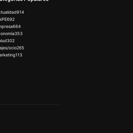
tualidad
914
NPE
692
mpresa
664
conomía
353
alud
302
ajes/ocio
265
arketing
113