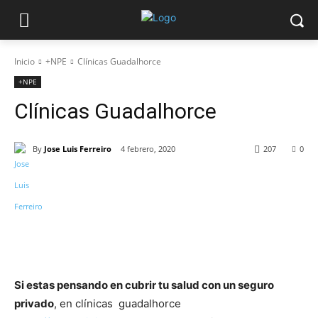
Inicio
+NPE
Clínicas Guadalhorce
+NPE
Clínicas Guadalhorce
By
Jose Luis Ferreiro
4 febrero, 2020
207
0
Si estas pensando en cubrir tu salud con un seguro
privado
, en clínicas guadalhorce