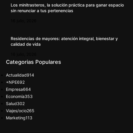
Los minitrasteros, la solución práctica para ganar espacio
sin renunciar a tus pertenencias
16 julio, 2026
Residencias de mayores: atención integral, bienestar y
calidad de vida
16 julio, 2026
Categorias Populares
Actualidad
914
+NPE
692
Empresa
664
Economía
353
Salud
302
Viajes/ocio
265
Marketing
113