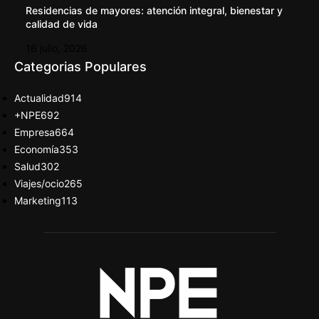
Residencias de mayores: atención integral, bienestar y
calidad de vida
16 julio, 2026
Categorias Populares
Actualidad
914
+NPE
692
Empresa
664
Economía
353
Salud
302
Viajes/ocio
265
Marketing
113