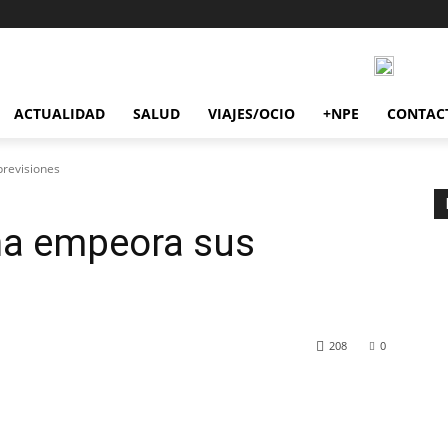
ACTUALIDAD
SALUD
VIAJES/OCIO
+NPE
CONTAC
revisiones
ña empeora sus
208
0