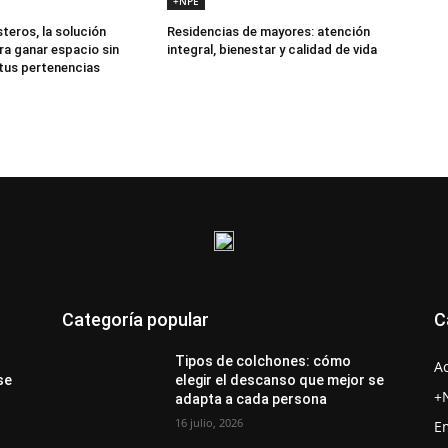
+NPE
teros, la solución
Residencias de mayores: atención
ra ganar espacio sin
integral, bienestar y calidad de vida
 tus pertenencias
Categoría popular
C
Tipos de colchones: cómo
A
se
elegir el descanso que mejor se
+
adapta a cada persona
16 julio, 2026
E