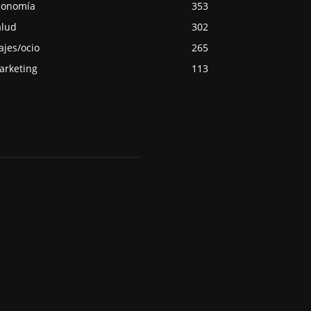
conomía
353
alud
302
ajes/ocio
265
arketing
113