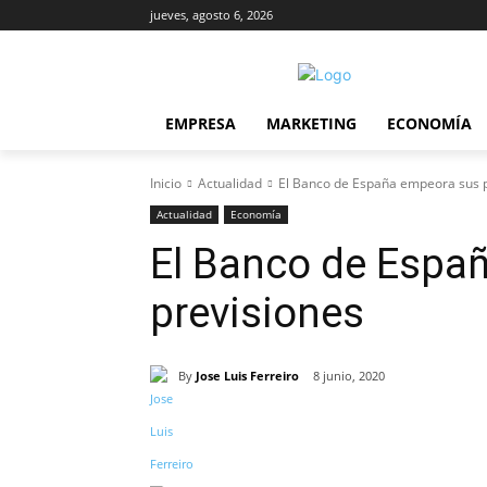
jueves, agosto 6, 2026
EMPRESA
MARKETING
ECONOMÍA
Inicio
Actualidad
El Banco de España empeora sus p
Actualidad
Economía
El Banco de Espa
previsiones
By
Jose Luis Ferreiro
8 junio, 2020
Cuota