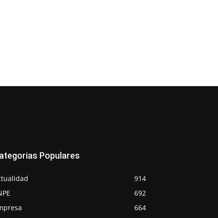
ategorias Populares
ctualidad
914
NPE
692
mpresa
664