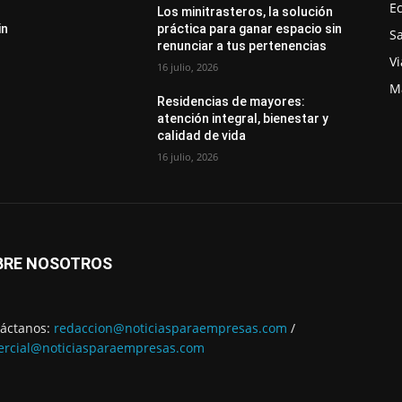
E
Los minitrasteros, la solución
in
práctica para ganar espacio sin
S
renunciar a tus pertenencias
Vi
16 julio, 2026
M
Residencias de mayores:
atención integral, bienestar y
calidad de vida
16 julio, 2026
BRE NOSOTROS
áctanos:
redaccion@noticiasparaempresas.com
/
rcial@noticiasparaempresas.com