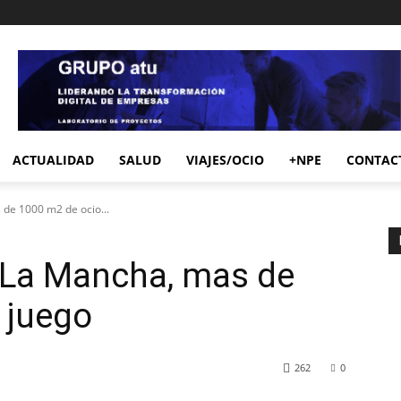
ACTUALIDAD
SALUD
VIAJES/OCIO
+NPE
CONTAC
de 1000 m2 de ocio...
e La Mancha, mas de
 juego
262
0