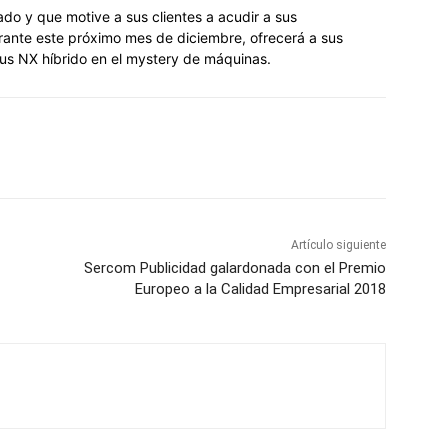
ado y que motive a sus clientes a acudir a sus
rante este próximo mes de diciembre, ofrecerá a sus
exus NX híbrido en el mystery de máquinas.
Artículo siguiente
Sercom Publicidad galardonada con el Premio
Europeo a la Calidad Empresarial 2018