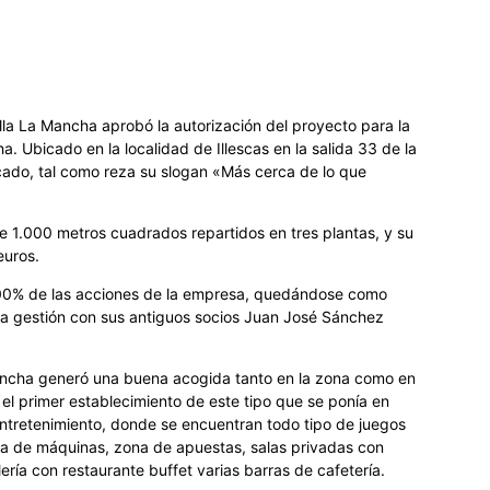
lla La Mancha aprobó la autorización del proyecto para la
 Ubicado en la localidad de Illescas en la salida 33 de la
ado, tal como reza su slogan «Más cerca de lo que
 1.000 metros cuadrados repartidos en tres plantas, y su
euros.
 100% de las acciones de la empresa, quedándose como
 la gestión con sus antiguos socios Juan José Sánchez
ncha generó una buena acogida tanto en la zona como en
el primer establecimiento de este tipo que se ponía en
entretenimiento, donde se encuentran todo tipo de juegos
ala de máquinas, zona de apuestas, salas privadas con
ería con restaurante buffet varias barras de cafetería.