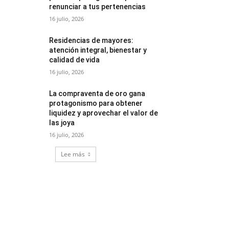
renunciar a tus pertenencias
16 julio, 2026
Residencias de mayores:
atención integral, bienestar y
calidad de vida
16 julio, 2026
La compraventa de oro gana
protagonismo para obtener
liquidez y aprovechar el valor de
las joya
16 julio, 2026
Lee más