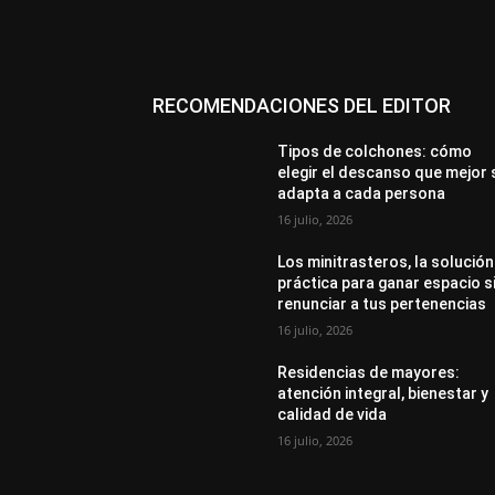
RECOMENDACIONES DEL EDITOR
Tipos de colchones: cómo
elegir el descanso que mejor 
adapta a cada persona
16 julio, 2026
Los minitrasteros, la solución
práctica para ganar espacio s
renunciar a tus pertenencias
16 julio, 2026
Residencias de mayores:
atención integral, bienestar y
calidad de vida
16 julio, 2026