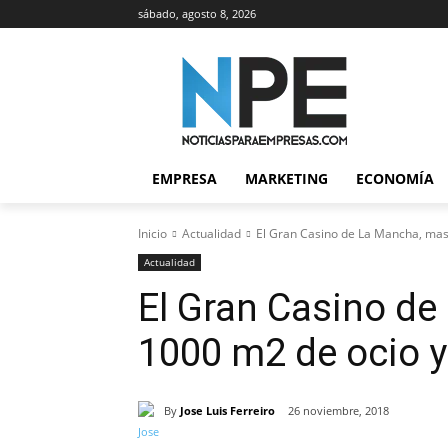
sábado, agosto 8, 2026
EMPRESA
MARKETING
ECONOMÍA
Inicio
Actualidad
El Gran Casino de La Mancha, mas 
Actualidad
El Gran Casino d
1000 m2 de ocio y
By
Jose Luis Ferreiro
26 noviembre, 2018