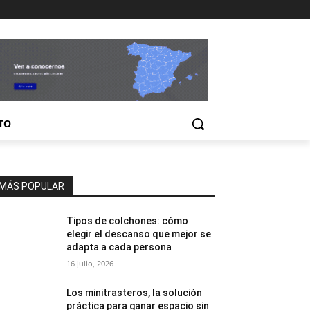
TO
MÁS POPULAR
Tipos de colchones: cómo
elegir el descanso que mejor se
adapta a cada persona
16 julio, 2026
Los minitrasteros, la solución
práctica para ganar espacio sin