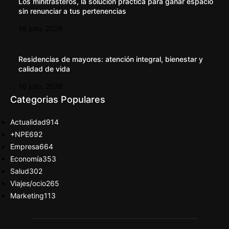
Los minitrasteros, la solución práctica para ganar espacio
sin renunciar a tus pertenencias
16 julio, 2026
Residencias de mayores: atención integral, bienestar y
calidad de vida
16 julio, 2026
Categorias Populares
Actualidad
914
+NPE
692
Empresa
664
Economía
353
Salud
302
Viajes/ocio
265
Marketing
113