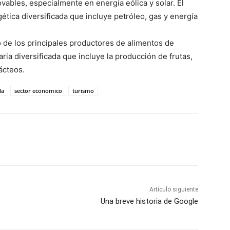
ov
ables
,
especialmente
en
energ
ía
e
ó
lica
y
solar
.
El
g
ética
divers
ific
ada
que
incl
uye
pet
ró
leo
,
gas
y
energ
ía
o
de
los
principales
product
ores
de
alimentos
de
aria
divers
ific
ada
que
incl
uye
la
producción
de
fr
utas
,
á
ct
eos
.
la
sector economico
turismo
Artículo siguiente
Una breve historia de Google