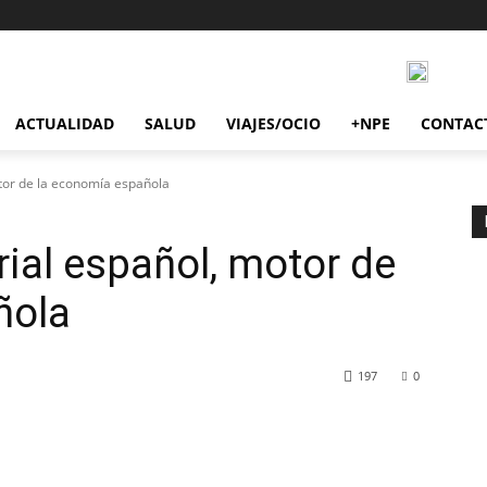
ACTUALIDAD
SALUD
VIAJES/OCIO
+NPE
CONTAC
tor de la economía española
rial español, motor de
ñola
197
0