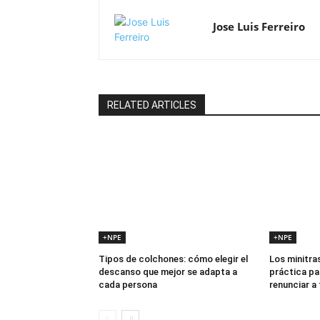
Jose Luis Ferreiro
RELATED ARTICLES
+NPE
+NPE
Tipos de colchones: cómo elegir el
Los minitras
descanso que mejor se adapta a
práctica pa
cada persona
renunciar a