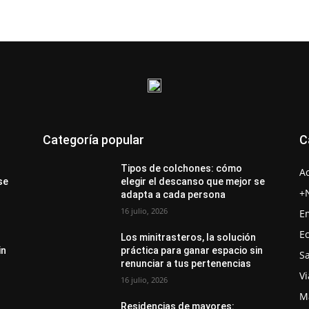
Categoría popular
C
Tipos de colchones: cómo
A
se
elegir el descanso que mejor se
+
adapta a cada persona
16 julio, 2026
E
E
Los minitrasteros, la solución
in
práctica para ganar espacio sin
S
renunciar a tus pertenencias
Vi
16 julio, 2026
M
Residencias de mayores: