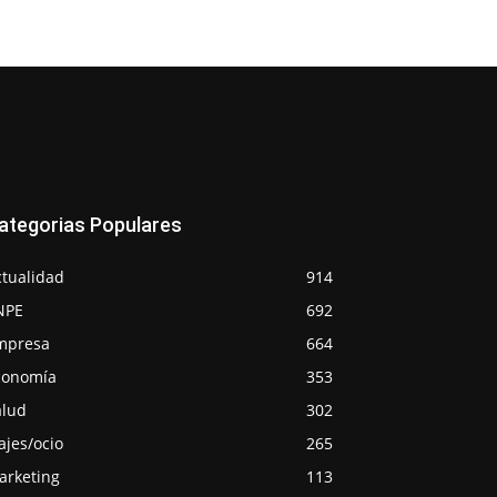
ategorias Populares
ctualidad
914
NPE
692
mpresa
664
conomía
353
alud
302
ajes/ocio
265
arketing
113