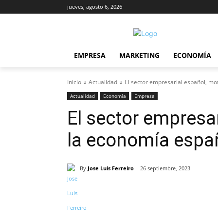
jueves, agosto 6, 2026
EMPRESA
MARKETING
ECONOMÍA
Inicio
Actualidad
El sector empresarial español, mo
Actualidad
Economía
Empresa
El sector empresa
la economía espa
By
Jose Luis Ferreiro
26 septiembre, 2023
Cuota