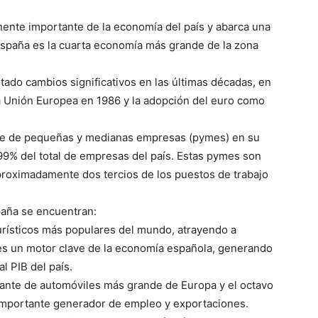
ente
importante
de
la
econom
ía
del
país
y
ab
ar
ca
una
spaña
es
la
cu
arta
econom
ía
más
grande
de
la
zona
t
ado
cambios
signific
ativos
en
las
últ
imas
déc
adas
,
en
a
Un
ión
Europe
a
en
198
6
y
la
ad
opc
ión
del
euro
como
e
de
peque
ñas
y
median
as
empresas
(
p
ymes
)
en
su
99
%
del
total
de
empresas
del
país
.
Est
as
pym
es
son
roxim
adamente
dos
ter
c
ios
de
los
p
uestos
de
trabajo
aña
se
encuent
ran
:
ur
íst
icos
más
popul
ares
del
mundo
,
atr
ay
endo
a
es
un
motor
clave
de
la
econom
ía
españ
ola
,
gener
ando
al
P
IB
del
país
.
ante
de
autom
ó
v
iles
más
grande
de
Europa
y
el
oct
avo
mportante
gener
ador
de
emple
o
y
export
aciones
.