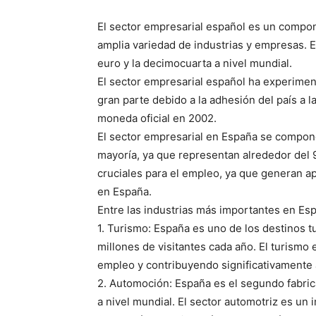
El
sector
empres
arial
español
es
un
compon
ampl
ia
varied
ad
de
indust
rias
y
empresas
.
E
euro
y
la
dec
im
oc
u
arta
a
nivel
mundial
.
El
sector
empres
arial
español
ha
experimen
gran
parte
debido
a
la
ad
hes
ión
del
país
a
l
mon
eda
oficial
en
200
2
.
El
sector
empres
arial
en
España
se
comp
on
mayoría
,
ya
que
represent
an
al
red
edor
del
cruc
iales
para
el
emple
o
,
ya
que
gener
an
ap
en
España
.
Entre
las
indust
rias
más
importantes
en
Esp
1
.
Tur
ismo
:
España
es
uno
de
los
dest
inos
t
millones
de
visit
antes
cada
año
.
El
tur
ismo
emple
o
y
contrib
uy
endo
signific
ativ
amente
2
.
Autom
oci
ón
:
España
es
el
segundo
fabric
a
nivel
mundial
.
El
sector
autom
ot
riz
es
un
i