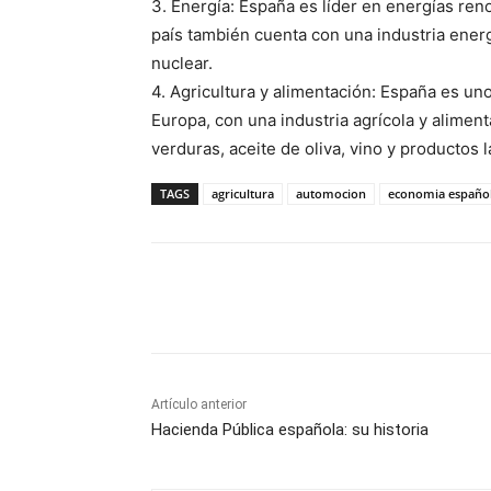
3
.
Energ
ía
:
España
es
líder
en
energ
ías
ren
país
también
cuenta
con
una
indust
ria
ener
nuclear
.
4
.
Agricult
ura
y
aliment
ación
:
España
es
un
Europa
,
con
una
indust
ria
agr
í
cola
y
aliment
verd
uras
,
ace
ite
de
ol
iva
,
v
ino
y
productos
l
TAGS
agricultura
automocion
economia españo
Cuota
Artículo anterior
Hacienda Pública española: su historia