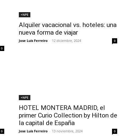
+NPE
Alquiler vacacional vs. hoteles: una
nueva forma de viajar
Jose Luis Ferreiro
-
12 diciembre, 2024
0
0
+NPE
HOTEL MONTERA MADRID, el
primer Curio Collection by Hilton de
la capital de España
Jose Luis Ferreiro
-
13 noviembre, 2024
0
0