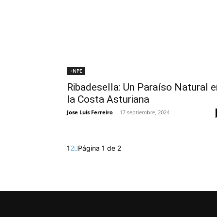
+NPE
Ribadesella: Un Paraíso Natural e
la Costa Asturiana
Jose Luis Ferreiro
-
17 septiembre, 2024
1
2
Página 1 de 2