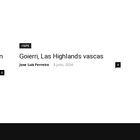
+NPE
n
Goierri, Las Highlands vascas
Jose Luis Ferreiro
-
8 julio, 2024
0
0