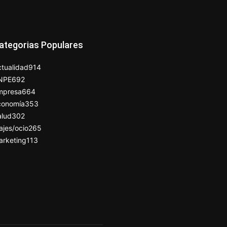
ategorias Populares
tualidad
914
NPE
692
mpresa
664
conomía
353
alud
302
ajes/ocio
265
arketing
113