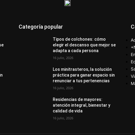
Categoría popular
C
Tipos de colchones: cómo
Ac
se
elegir el descanso que mejor se
+
adapta a cada persona
E
16 julio, 2026
E
S
Los minitrasteros, la solución
in
práctica para ganar espacio sin
Vi
renunciar a tus pertenencias
M
16 julio, 2026
Residencias de mayores:
atención integral, bienestar y
calidad de vida
16 julio, 2026