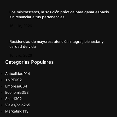
Los minitrasteros, la solución práctica para ganar espacio
sin renunciar a tus pertenencias
16 julio, 2026
Residencias de mayores: atención integral, bienestar y
calidad de vida
16 julio, 2026
Categorias Populares
Actualidad
914
+NPE
692
Empresa
664
Economía
353
Salud
302
Viajes/ocio
265
Marketing
113