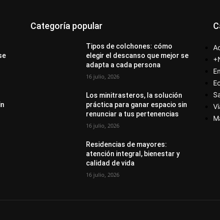
Categoría popular
C
Tipos de colchones: cómo
Ac
se
elegir el descanso que mejor se
+
adapta a cada persona
E
16 julio, 2026
E
S
Los minitrasteros, la solución
in
práctica para ganar espacio sin
Vi
renunciar a tus pertenencias
M
16 julio, 2026
Residencias de mayores:
atención integral, bienestar y
calidad de vida
16 julio, 2026