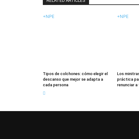
RELATED ARTICLES
+NPE
+NPE
Tipos de colchones: cómo elegir el
Los minitras
descanso que mejor se adapta a
práctica pa
cada persona
renunciar a