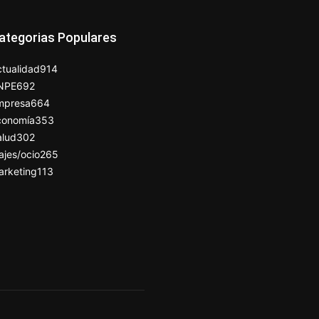
ategorias Populares
tualidad
914
NPE
692
mpresa
664
conomía
353
alud
302
ajes/ocio
265
arketing
113