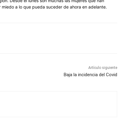
ligión. Desde el lunes son muchas las mujeres que han
or miedo a lo que pueda suceder de ahora en adelante.
Artículo siguiente
Baja la incidencia del Covid