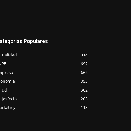
ategorias Populares
ctualidad
914
NPE
692
mpresa
664
conomía
353
alud
302
ajes/ocio
265
arketing
113