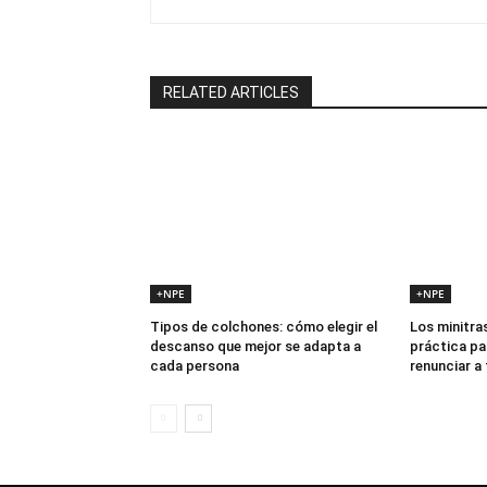
RELATED ARTICLES
+NPE
+NPE
Tipos de colchones: cómo elegir el
Los minitras
descanso que mejor se adapta a
práctica pa
cada persona
renunciar a