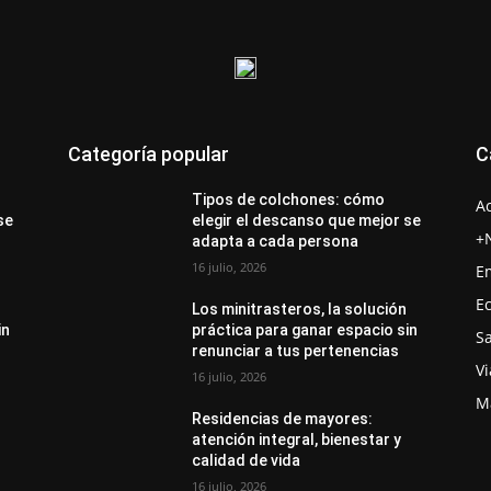
Categoría popular
C
Tipos de colchones: cómo
A
se
elegir el descanso que mejor se
+
adapta a cada persona
16 julio, 2026
E
E
Los minitrasteros, la solución
in
práctica para ganar espacio sin
S
renunciar a tus pertenencias
Vi
16 julio, 2026
M
Residencias de mayores:
atención integral, bienestar y
calidad de vida
16 julio, 2026