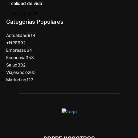
calidad de vida
16 julio, 2026
Categorias Populares
Actualidad
914
+NPE
692
Empresa
664
Economía
353
Salud
302
Viajes/ocio
265
Marketing
113