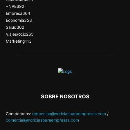
+NPE
692
Empresa
664
Economía
353
Salud
302
Viajes/ocio
265
Marketing
113
SOBRE NOSOTROS
Contáctanos:
redaccion@noticiasparaempresas.com
/
comercial@noticiasparaempresas.com