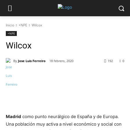
Inicio
+NPE
Wilcox
+NPE
Wilcox
By
Jose Luis Ferreiro
18 febrero, 2020
192
0
Madrid
como punto neurálgico de España y de Europa.
Una población muy activa a nivel económico y social con