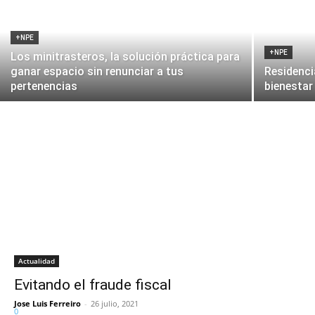
+NPE
+NPE
Los minitrasteros, la solución práctica para
ganar espacio sin renunciar a tus
Residenci
pertenencias
bienestar 
Actualidad
Evitando el fraude fiscal
Jose Luis Ferreiro
-
26 julio, 2021
0