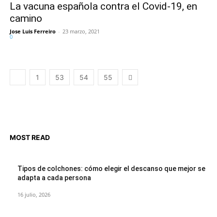
La vacuna española contra el Covid-19, en
camino
Jose Luis Ferreiro
-
23 marzo, 2021
0
1
53
54
55
MOST READ
Tipos de colchones: cómo elegir el descanso que mejor se
adapta a cada persona
16 julio, 2026