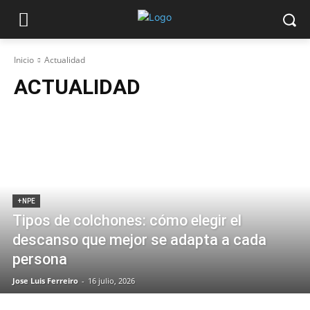
Inicio
Actualidad
ACTUALIDAD
+NPE
Tipos de colchones: cómo elegir el
descanso que mejor se adapta a cada
persona
Jose Luis Ferreiro
-
16 julio, 2026