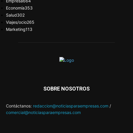
Empresa
664
Economía
353
Salud
302
Viajes/ocio
265
Marketing
113
SOBRE NOSOTROS
Contáctanos:
redaccion@noticiasparaempresas.com
/
comercial@noticiasparaempresas.com